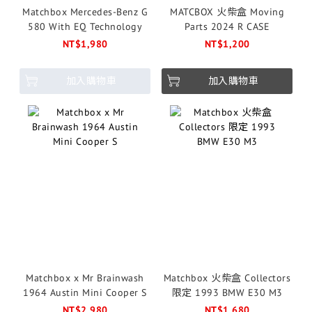
Matchbox Mercedes-Benz G
MATCBOX 火柴盒 Moving
580 With EQ Technology
Parts 2024 R CASE
NT$1,980
NT$1,200
加入購物車
加入購物車
Matchbox x Mr Brainwash
Matchbox 火柴盒 Collectors
1964 Austin Mini Cooper S
限定 1993 BMW E30 M3
NT$2,980
NT$1,680