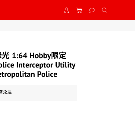
 綠光 1:64 Hobby限定
ice Interceptor Utility
tropolitan Police
到店免運