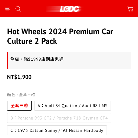
Hot Wheels 2024 Premium Car
Culture 2 Pack
全店，滿$1999店到店免運
NT$1,900
顏色
: 全套三款
全套三款
A：Audi S4 Quattro / Audi R8 LMS
B：Porsche 993 GT2 / Porsche 718 Cayman GT4
C：1975 Datsun Sunny / '93 Nissan Hardbody