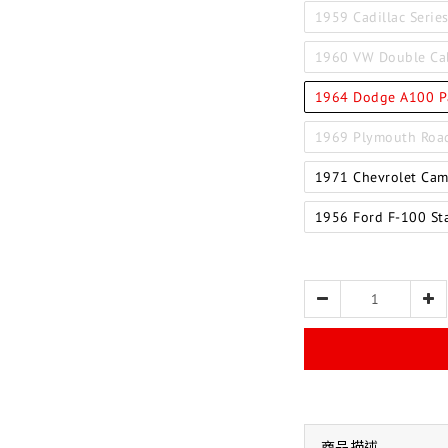
1959 Cadillac Serie
1960 VW Double Ca
1964 Dodge A100 P
1969 Plymouth Roa
1971 Chevrolet Cam
1956 Ford F-100 S
商品描述