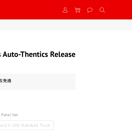
 Auto-Thentics Release
到店免運
 Panel Van
ord F-100 Stakebed Truck