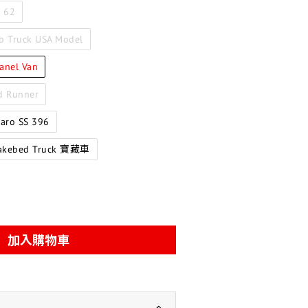
s 62
b Truck USA Model
anel Van
d Runner
aro SS 396
takebed Truck 寶藏車
加入購物車